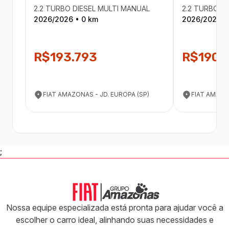
2.2 TURBO DIESEL MULTI MANUAL
2.2 TURBO D
2026
/
2026
•
0
km
2026
/
2026
•
R$193.793
R$190.
FIAT AMAZONAS - JD. EUROPA (SP)
FIAT AMAZO
;
Nossa equipe especializada está pronta para ajudar você a
escolher o carro ideal, alinhando suas necessidades e