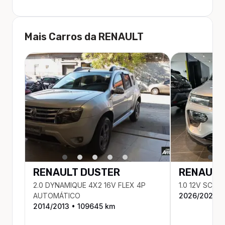
Mais Carros da
RENAULT
RENAULT
DUSTER
RENAULT
2.0 DYNAMIQUE 4X2 16V FLEX 4P
1.0 12V SCE 
AUTOMÁTICO
2026
/
2025
•
2014
/
2013
•
109645
km