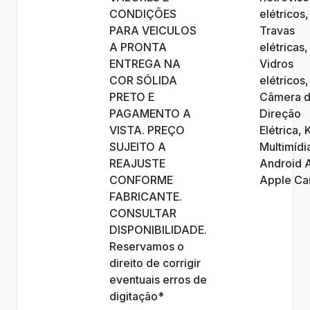
CONDIÇÕES
elétricos,
PARA VEICULOS
Travas
A PRONTA
elétricas,
ENTREGA NA
Vidros
COR SÓLIDA
elétricos,
PRETO E
Câmera d
PAGAMENTO A
Direção
VISTA. PREÇO
Elétrica, K
SUJEITO A
Multimídi
REAJUSTE
Android 
CONFORME
Apple Ca
FABRICANTE.
CONSULTAR
DISPONIBILIDADE.
Reservamos o
direito de corrigir
eventuais erros de
digitação*