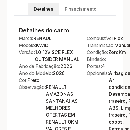
Detalhes
Financiamento
Detalhes do carro
Marca:
RENAULT
Combustível:
Flex
Modelo:
KWID
Transmissão:
Manua
Versão:
1.0 12V SCE FLEX
Condição:
ZeroKm
OUTSIDER MANUAL
Blindado:
Ano de Fabricação:
2026
Portas:
4
Ano do Modelo:
2026
Opcionais:
Airbag du
Cor:
Preto
Ar
Observação:
RENAULT
condicio
AMAZONAS
Desemba
SANTANA! AS
traseiro, 
MELHORES
ABS, Lim
OFERTAS EM
traseiro, 
RENAULT 0KM.
copos,
VALORES E
Retroviso