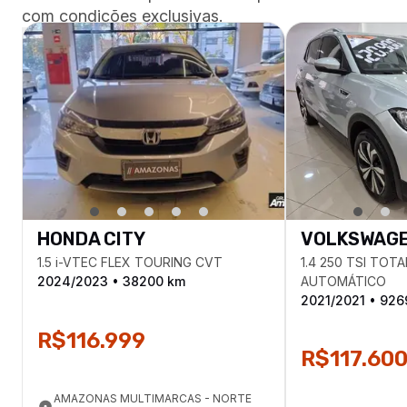
com condições exclusivas.
Ver mais
HONDA
CITY
VOLKSWAG
1.5 i-VTEC FLEX TOURING CVT
1.4 250 TSI TOTA
2024
/
2023
•
38200
km
AUTOMÁTICO
2021
/
2021
•
926
R$116.999
R$117.60
AMAZONAS MULTIMARCAS - NORTE