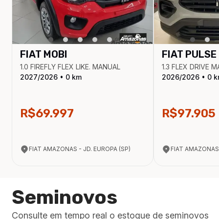
FIAT
MOBI
FIAT
PULSE
1.0 FIREFLY FLEX LIKE. MANUAL
1.3 FLEX DRIVE 
2027
/
2026
•
0
km
2026
/
2026
•
0
k
R$69.997
R$97.905
FIAT AMAZONAS - JD. EUROPA (SP)
FIAT AMAZONAS 
Seminovos
Consulte em tempo real o estoque de seminovos