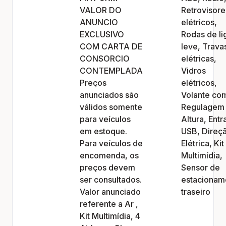
VALOR DO
Retrovisore
ANUNCIO
elétricos,
EXCLUSIVO
Rodas de li
COM CARTA DE
leve, Trava
CONSORCIO
elétricas,
CONTEMPLADA
Vidros
Preços
elétricos,
anunciados são
Volante co
válidos somente
Regulagem
para veículos
Altura, Entr
em estoque.
USB, Direç
Para veículos de
Elétrica, Kit
encomenda, os
Multimídia,
preços devem
Sensor de
ser consultados.
estacionam
Valor anunciado
traseiro
referente a Ar ,
Kit Multimídia, 4