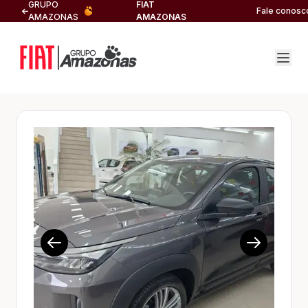
GRUPO
FIAT
Fale conosc
AMAZONAS
AMAZONAS
1/21