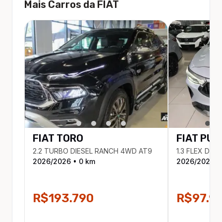
Mais Carros da
FIAT
FIAT
TORO
FIAT
PUL
2.2 TURBO DIESEL RANCH 4WD AT9
1.3 FLEX DRI
2026
/
2026
•
0
km
2026
/
2026
•
R$193.790
R$97.9