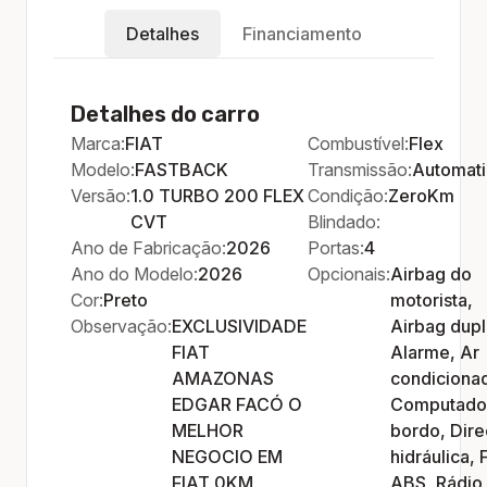
Detalhes
Financiamento
Detalhes do carro
Marca:
FIAT
Combustível:
Flex
Modelo:
FASTBACK
Transmissão:
Automat
Versão:
1.0 TURBO 200 FLEX
Condição:
ZeroKm
CVT
Blindado:
Ano de Fabricação:
2026
Portas:
4
Ano do Modelo:
2026
Opcionais:
Airbag do
Cor:
Preto
motorista,
Observação:
EXCLUSIVIDADE
Airbag dupl
FIAT
Alarme, Ar
AMAZONAS
condiciona
EDGAR FACÓ O
Computado
MELHOR
bordo, Dir
NEGOCIO EM
hidráulica, 
FIAT 0KM
ABS, Rádio