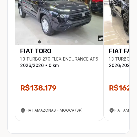
FIAT
TORO
FIAT
FAS
1.3 TURBO 270 FLEX ENDURANCE AT6
1.3 TURBO 2
2026
/
2026
•
0
km
2026
/
2026
•
R$138.179
R$162.
FIAT AMAZONAS - MOOCA (SP)
FIAT AMAZON