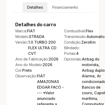
Detalhes
Financiamento
Detalhes do carro
Marca:
FIAT
Combustível:
Flex
Modelo:
STRADA
Transmissão:
Automatic
Versão:
1.0 TURBO 200
Condição:
ZeroKm
FLEX ULTRA CD
Blindado:
CVT
Portas:
4
Ano de Fabricação:
2026
Opcionais:
Airbag do
Ano do Modelo:
2026
motorista,
Cor:
Preto
Airbag duplo
Observação:
FIAT
Alarme, Ar
AMAZONAS
condicionad
EDGAR FACÓ -
Bancos de
--- *Valor
couro, Capo
anunciado
marítima,
referente a
Computador