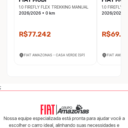
1.0 FIREFLY FLEX TREKKING MANUAL
1.0 FIREFLY F
2026
/
2026
•
0
km
2026
/
2026
•
R$77.242
R$69.9
FIAT AMAZONAS - CASA VERDE (SP)
FIAT AMAZO
;
Nossa equipe especializada está pronta para ajudar você a
escolher o carro ideal, alinhando suas necessidades e