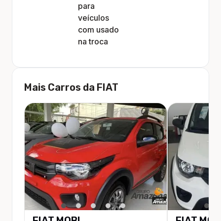
para
veículos
com usado
na troca
Mais Carros da
FIAT
FIAT
MOBI
FIAT
MOB