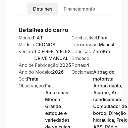
Detalhes
Financiamento
Detalhes do carro
Marca:
FIAT
Combustível:
Flex
Modelo:
CRONOS
Transmissão:
Manual
Versão:
1.0 FIREFLY FLEX
Condição:
ZeroKm
DRIVE MANUAL
Blindado:
Ano de Fabricação:
2025
Portas:
4
Ano do Modelo:
2026
Opcionais:
Airbag do
Cor:
Prata
motorista,
Observação:
Fiat
Airbag duplo,
Amazonas
Alarme, Ar
Mooca
condicionado,
Grande
Computador de
estoque e
bordo, Direção
variedades
hidráulica, Freio
de veículos
ABS, Rádio,